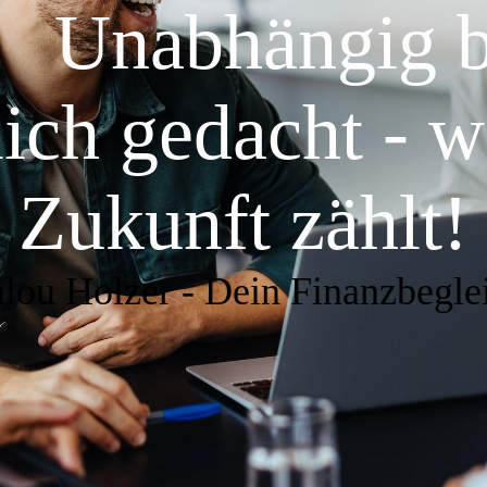
hängig ber
lich gedacht - w
Zukunft zählt!
lou Holzer - Dein Finanzbeglei