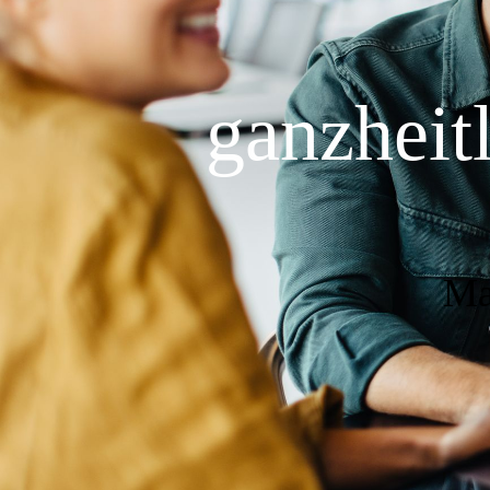
Unab
ganzheit
Ma