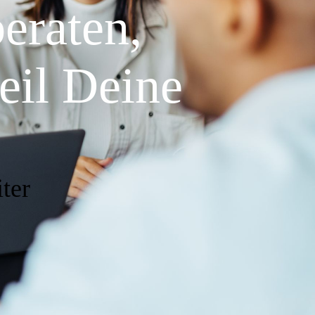
aten,
eil Deine
ter